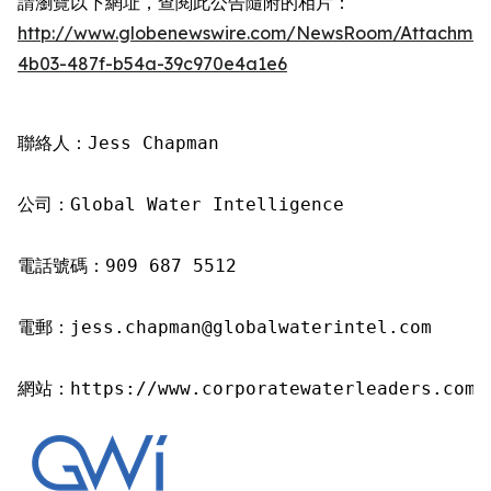
請瀏覽以下網址，查閱此公告隨附的相片：
http://www.globenewswire.com/NewsRoom/Attachme
4b03-487f-b54a-39c970e4a1e6
聯絡人：Jess Chapman

公司：Global Water Intelligence

電話號碼：909 687 5512

電郵：jess.chapman@globalwaterintel.com

網站：https://www.corporatewaterleaders.com