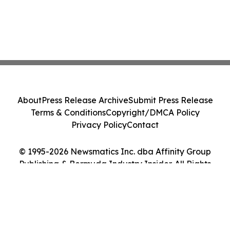
About
Press Release Archive
Submit Press Release
Terms & Conditions
Copyright/DMCA Policy
Privacy Policy
Contact
© 1995-2026 Newsmatics Inc. dba Affinity Group
Publishing & Bermuda Industry Insider. All Rights
Reserved.
Cookie Settings / Your Privacy Choices