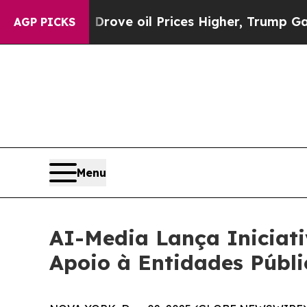
 Iran Drove oil Prices Higher, Trump Gave Polit
AGP PICKS
Menu
AI-Media Lança Iniciat
Apoio à Entidades Públ