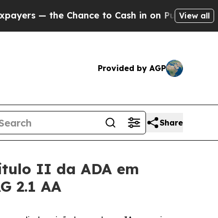
— the Chance to Cash in on Publicly Owned oil
Fi
View all
Provided by AGP
Share
ítulo II da ADA em
G 2.1 AA