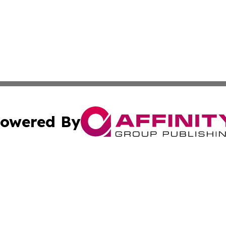
owered By
ubmit Press Release
Terms & Conditions
Copyright/DMCA
nc. dba Affinity Group Publishing & Bermuda Industry Insi
Cookie Settings / Your Privacy Choices