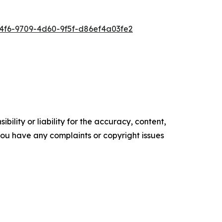
f6-9709-4d60-9f5f-d86ef4a03fe2
ility or liability for the accuracy, content,
f you have any complaints or copyright issues