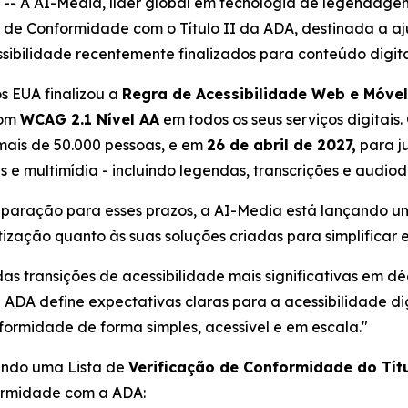
 A AI-Media, líder global em tecnologia de legendage
 de Conformidade com o Título II da ADA, destinada a aj
ssibilidade recentemente finalizados para conteúdo digita
s EUA finalizou a
Regra de Acessibilidade Web e Móvel
com
WCAG 2.1 Nível AA
em todos os seus serviços digitais
ais de 50.000 pessoas, e em
26 de abril de 2027,
para ju
is e multimídia - incluindo legendas, transcrições e audiod
paração para esses prazos, a AI-Media está lançando um
ização quanto às suas soluções criadas para simplificar 
as transições de acessibilidade mais significativas em d
da ADA define expectativas claras para a acessibilidade di
rmidade de forma simples, acessível e em escala."
çando uma Lista de
Verificação de Conformidade do Tít
formidade com a ADA: