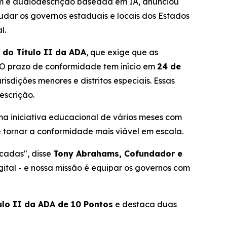
m e audiodescrição baseada em IA, anunciou
udar os governos estaduais e locais dos Estados
l.
 do Título II da ADA
, que exige que as
. O prazo de conformidade tem início em
24 de
risdições menores e distritos especiais. Essas
escrição.
a iniciativa educacional de vários meses com
e tornar a conformidade mais viável em escala.
écadas", disse
Tony Abrahams, Cofundador e
gital - e nossa missão é equipar os governos com
ulo II da ADA de 10 Pontos
e destaca duas