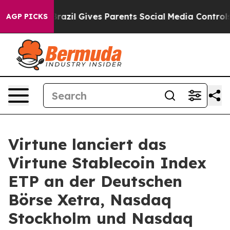
uth
Brazil Gives Parents Social Media Controls for Thei
AGP PICKS
Virtune lanciert das
Virtune Stablecoin Index
ETP an der Deutschen
Börse Xetra, Nasdaq
Stockholm und Nasdaq