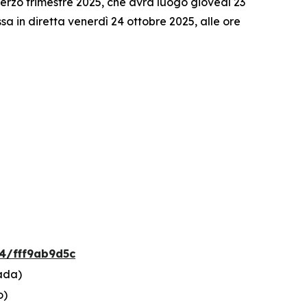
rzo trimestre 2025, che avrà luogo giovedì 23
a in diretta venerdì 24 ottobre 2025, alle ore
4/fff9ab9d5c
ada)
o)