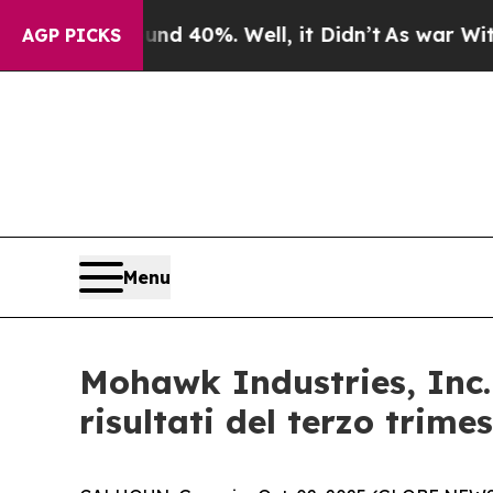
r Around 40%. Well, it Didn’t
As war With Iran 
AGP PICKS
Menu
Mohawk Industries, Inc. 
risultati del terzo trimes