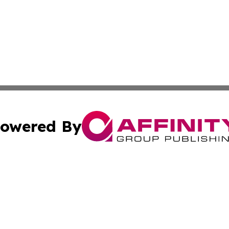
owered By
ubmit Press Release
Terms & Conditions
Copyright/DMCA
nc. dba Affinity Group Publishing & Bermuda Industry Insi
Cookie Settings / Your Privacy Choices