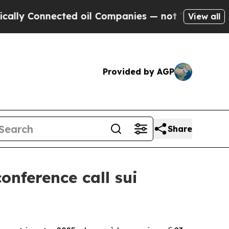
 Connected oil Companies — not Taxpayers — the 
View all
Provided by AGP
Share
onference call sui