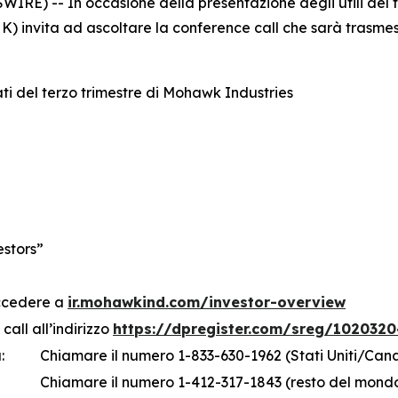
) -- In occasione della presentazione degli utili del te
) invita ad ascoltare la conference call che sarà trasmess
ati del terzo trimestre di Mohawk Industries
estors”
accedere a
ir.mohawkind.com/investor-overview
call all’indirizzo
https://dpregister.com/sreg/1020320
:
Chiamare il numero 1-833-630-1962 (Stati Uniti/Can
Chiamare il numero 1-412-317-1843 (resto del mond