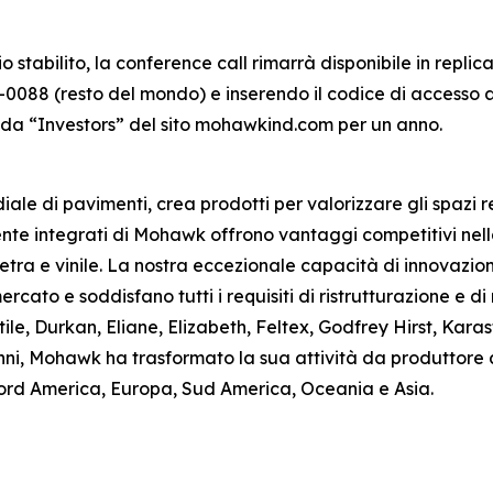
o stabilito, la conference call rimarrà disponibile in repl
0088 (resto del mondo) e inserendo il codice di accesso a
cheda “Investors” del sito mohawkind.com per un anno.
le di pavimenti, crea prodotti per valorizzare gli spazi re
ente integrati di Mohawk offrono vantaggi competitivi nell
etra e vinile. La nostra eccezionale capacità di innovazion
rcato e soddisfano tutti i requisiti di ristrutturazione e di
tile, Durkan, Eliane, Elizabeth, Feltex, Godfrey Hirst, K
’anni, Mohawk ha trasformato la sua attività da produttor
Nord America, Europa, Sud America, Oceania e Asia.